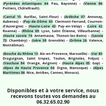
(
Pyrénées Atlantiques 64
: Pau, Bayonne) - (
Vienne
86
:
Poitiers, Châtellrault).
(
Cantal 15
: Aurillac, Saint-Flour) - (
Ardèche 07
: Annonay,
Aubenas) - (
Puy-de-Dôme 63
: Clermont-Ferrand, Cournon-
d'Auvergne) - (
Haute-Loire 43
: Puy-en-Velay) - (
Loire 42
:
Roanne) - (
Rhône 69
: Lyon, Saint Étienne, Villeurbanne) -
(
Haute savoie 74
: Annemasse, Thonon-les-Bains) - (
Savoie
73
: Chambéry) - (
Isère 38
: Grenoble) - (
Drôme 26
: Valence,
Montélimar).
(
Bouche du Rhône 13
: Aix-en-Provence, Marsseille) - (
Var 83
:
Draguignan, Saint tropez, Toulon, Brignoles, Fréjus) -
(
Vaucluse 84
: Orange, Avignon) - (
Haute Alpes 05
: Gap) -
(
Alpes de Haute Provence 04
: Digne, Manosque) - (
Alpes
Maritimes 06
: Nice, Antibes, Cannes, Monaco).
Disponibles et à votre service, nou
s
recevons toutes vos demandes au
06.32.65.02.90