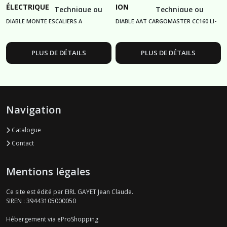
ÉLECTRIQUE
ION
Technique ou
Technique ou
A
160KG DE
Commercial
Commercial
DIABLE MONTE ESCALIERS A
DIABLE AAT CARGOMASTER CC160 LI-
CHENILLES
CAPACITÉ
CHENILLES 350KG
ION
06.32.65.02.90
06.32.65.02.90
DONKEY
DE
TRACKED
CHARGE
PLUS DE DÉTAILS
PLUS DE DÉTAILS
350
Navigation
Catalogue
Contact
Mentions légales
Ce site est édité par EIRL GAYET Jean Claude.
SIREN : 39443105000050
Hébergement via eProShopping