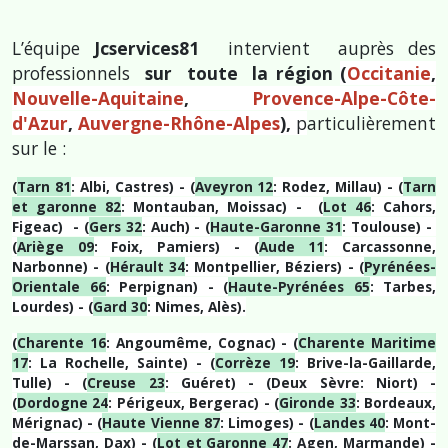
L’équipe
Jcservices81
intervient auprès des
professionnels
sur toute la région
(
Occitanie
,
Nouvelle-Aquitaine
,
Provence-Alpe-Côte-
d'Azur
,
Auvergne-Rhône-Alpes
),
p
articulièrement
sur le :
(
Tarn 81
: Albi, Castres) - (
Aveyron 12
: Rodez, Millau) - (
Tarn
et garonne 82
: Montauban, Moissac) - (
Lot 46
: Cahors,
Figeac) - (
Gers 32
: Auch) - (
Haute-Garonne 31
: Toulouse) -
(
Ariège 09
: Foix, Pamiers) - (
Aude 11
: Carcassonne,
Narbonne) - (
Hérault 34
: Montpellier, Béziers) - (
Pyrénées-
Orientale 66
: Perpignan) - (
Haute-Pyrénées 65
: Tarbes,
Lourdes) - (
Gard 30
:
Nimes, Alès).
(
Charente 16
: Angoumême, Cognac) - (
Charente Maritime
17
: La Rochelle, Sainte) - (
Corrèze 19
: Brive-la-Gaillarde,
Tulle) - (
Creuse 23
: Guéret) - (Deux Sèvre: Niort) -
(
Dordogne 24
: Périgeux, Bergerac) - (
Gironde 33
: Bordeaux,
Mérignac) - (
Haute Vienne 87
: Limoges) - (
Landes 40
: Mont-
de-Marssan, Dax) - (
Lot et Garonne 47
: Agen, Marmande) -