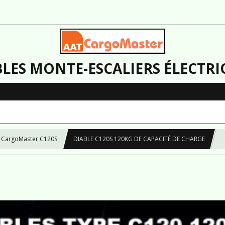
BLES MONTE-ESCALIERS ÉLECTRI
 CargoMaster C120S
DIABLE C120S 120KG DE CAPACITÉ DE CHARGE