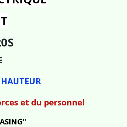
NT
20S
E
N HAUTEUR
rces et du personnel
ASING"