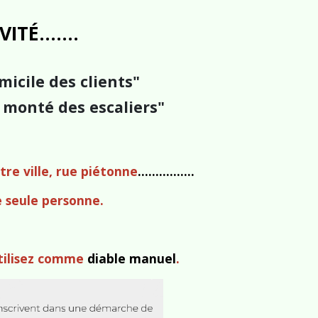
É.......
micile des clients"
 monté des escaliers"
tre ville, rue piétonne
................
e seule personne.
utilisez comme
diable manuel
.